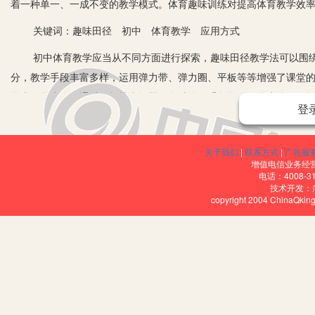
着一种单一、一成不变的教学模式。体育趣味训练对提高体育教学效
关键词：趣味田径 初中 体育教学 应用方式
初中体育教学应当从不同方面进行探索，趣味田径教学法可以围绕“趣
分，教学手段丰富多样，运用弹力带、弹力圈、平板等等增强了课堂的
学生，学生自己通过平板找出问题，多种练习手段增强了学生练习积极
登
的根本任务。
一、初中体育教学中趣味田径教学法的应用价值
关于我们
|
联系方式
|
广告服
增值电信业务经营许
1.训练场所短缺问题的解决。
电话：4008-3
技术开发：
传统的田径运动教学必须在指定的场地上进行，而在教学过程中，
copyright 2004 ChinaQk
的训练场地条件相对较差。在体育教学中，教师可以根据学校运动场
2.培养学生的运动兴趣。
趣味体育教学法是一种以人为中心的体育教学方法。教师要根据学
趣味田径运动主要分为跑、跳、投三大类，老师们可以利用多种形式
来组织障碍接力，提高学生的反应能力；在狭小的场地内，老师们可以