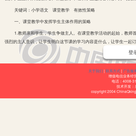
关键词：小学语文 课堂教学 有效性策略
一、课堂教学中发挥学生主体作用的策略
1.教师亲和学生，学生争做主人。在课堂教学活动的起始，教师首
强烈的主人意识，让学生明白这节课的学习内容是什么，让学生一起
主人时，他就会把自己的学习行为与整个课堂教学活动联系起来，把
登
也就越强，越能克服种种障碍和阻力，去实现确定的目标，变“要我这样
2.教师解放学生，学生勇于实践。要让学生成为主体，就要真正地
关于我们
|
联系方式
|
广告服
增值电信业务经营许
课堂内活而不乱，活而有序。有时看起来很乱，但那是在讨论问题，
电话：4008-3
技术开发：
有集中，该活的时候活得起来，该静的时候控制得住。我们都知道，
copyright 2004 ChinaQk
更是一个动手动脑的过程。学生把所学的知识，经过头脑的加工，然后
实践，借助一定的操作技能，使主观见之于客观物质世界，使之在实践
讲，“三点”(重点、难点、疑点)让学生议，规律让学生找，总结让学
3.教师运用策略，学生实现目标。活动性策略在小学语文课堂教学
素，创设学生积极主动、自觉参与的课堂环境，开放的课外发展环境