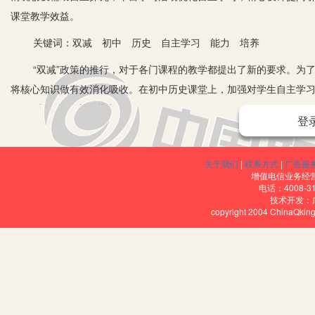
课堂教学效益。
关键词：双减 初中 历史 自主学习 能力 培养
“双减”政策的推行，对于各门课程的教学都提出了新的要求。为了
将核心知识做有效消化吸收。在初中历史课堂上，加强对学生自主学
于“双减”政策的良好落实。
登
一、激发学生自主学习的兴趣
学生自主学习的能力首先会受到大家学习兴趣的影响。学生如果对
关于我们
|
联系方式
|
广告服
增值电信业务经营许
因此，在历史课堂上教师首先要从激发学生的学习兴趣出发，为学生
电话：4008-3
技术开发：
容，利用各种趣味化的探究活动来激发学生学习的主动性。比如在教
copyright 2004 ChinaQk
时，为了提高学生对原始社会知识内容的学习兴趣，教师可以借助“夸
来，大家纷纷进入到学习的情境中。这时教师可以引导学生自主阅读
光滑的骨器、石器、陶器以及箭头、鱼叉、碗盆等物品，在一个窑穴
状况是怎样的？学生会带着对新知识的好奇心和求知欲，开始认真研
能够加深学生对知识的学习印象。