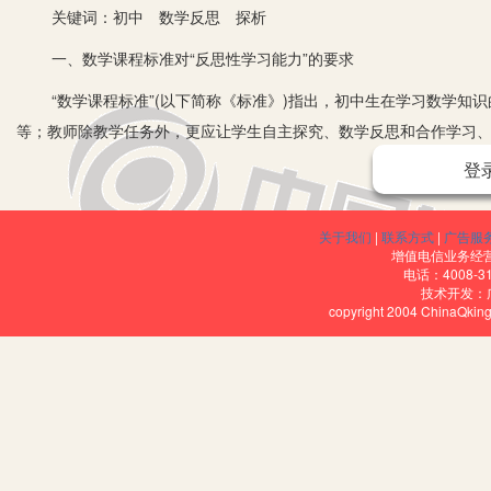
关键词：初中 数学反思 探析
一、数学课程标准对“反思性学习能力”的要求
“数学课程标准”(以下简称《标准》)指出，初中生在学习数学知识
等；教师除教学任务外，更应让学生自主探究、数学反思和合作学习、
务。数学作为基本的教育学科，是锻炼学生独立思考、提升逻辑思辨
登
二、数学反思
关于我们
|
联系方式
|
广告服
数学反思是一种再认识、再检查、再验证并追问的过程。实际上是以“
增值电信业务经营许
能，形成第二次数学思考活动对首次结论的评价、控制和调节。数学
电话：4008-3
技术开发：
步展开的。
copyright 2004 ChinaQk
第一，关于数学反思整体思维活动。数学反思在不同场合有不同功
思过程中经常运用到的解题策略和思维方法。它以叙述性语言为依托
知识体验。其次，程序性知识注重从事物发生发展的顺序出发，以时
验的主体操作。再次，情境性知识强调将问题放置于具体实践环境中
或者对环境要求较高的数学反思知识。