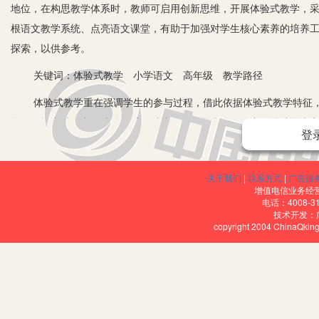
地位，在构思教学体系时，教师可启用创新思维，开展体验式教学，
根语文教学系统、点亮语文课堂，有助于加强对学生核心素养的培养
探索，以供参考。
关键词：体验式教学 小学语文 高年级 教学路径
体验式教学重在强调学生的参与过程，借此依据体验式教学特征，
学习及探究过程中形成体验感，以此可强化学生学习动力，辅助学生
登
研体验式教学计划时，教师应持欣赏的态度，充分做到尊重学生，坚持
效率。
关于我们
|
联系方式
|
广告服
一、体验式教学在小学语文高年级教学中的重要性
增值电信业务经营许
电话：4008-3
技术开发：
一方面，语文教学的核心教学宗旨是以培养学生核心素养为基准，
copyright 2004 ChinaQk
究思维，更遏制了学生想象力的发展。对此，结合目前教学体系的发
学形式更具开放性，从根源上可有效解决当前的教学困局，彰显知识
生从中形成了深度体验感。
二、小学语文高年级教学现状