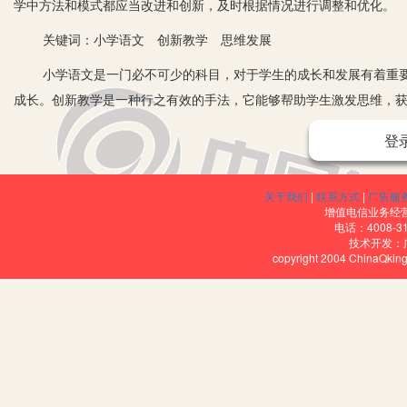
学中方法和模式都应当改进和创新，及时根据情况进行调整和优化。
关键词：小学语文 创新教学 思维发展
小学语文是一门必不可少的科目，对于学生的成长和发展有着重要
成长。创新教学是一种行之有效的手法，它能够帮助学生激发思维，
一、注重教学的氛围环境
登
想要激发学生创新的思维，就要给予他们宽松的环境，让学生有更
中，教师要通过各种方法来让课堂变得更加轻松、更加有趣，教师可
关于我们
|
联系方式
|
广告服
增值电信业务经营许
验。有些文章内容对于小学生而言有一定的难度，他们没有经历过相
电话：4008-3
技术开发：
课堂有趣，让文章的内容变得更加真实，丰富教学的内容，帮助学生
copyright 2004 ChinaQk
二、积极鼓励学生成立合作小组
在传统的语文课堂当中，很多教师习惯向学生传输各种语文知识，
的学习模式是抗拒的。同时，这种以教师为主的方法会限制学生的思
小组，让他们分组一起面对同样的学习任务，与其他同学合作，互相
与其他学生讨论自己对于文章的理解，抒发自己的观点，这不仅可以