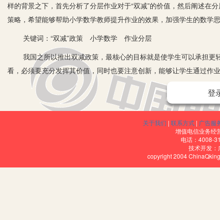
样的背景之下，首先分析了分层作业对于“双减”的价值，然后阐述在
策略，希望能够帮助小学数学教师提升作业的效果，加强学生的数学
关键词：“双减”政策 小学数学 作业分层
我国之所以推出双减政策，最核心的目标就是使学生可以承担更轻
看，必须要充分发挥其价值，同时也要注意创新，能够让学生通过作
一、精确分层，布置不同层次的作业
登
如果要发挥作业的全部作用，在分层方面必须要做到精确，以此为
他们不断发展新的思维，在学习数学时有更全新的视角，教师为了使
关于我们
|
联系方式
|
广告服
增值电信业务经营许
为三个不同的层次，主要参考的是平常考试的成绩、课堂学习的状态及
电话：4008-3
技术开发：
较优秀；B层次的学生处于中段，各个方面表现都比较一般，没有突出
copyright 2004 ChinaQk
题，需要课后再次的巩固，所以教师对学生的层次进行划分之后，以
在具体实践分层作业的过程之中，教师应考虑到分层作业本质就是
们进行分级，更好地了解学生的需求，推动他的成长，而不是把学生
不能够戴着有色眼镜，对他们没有耐心，在教育过程之中进行无谓的