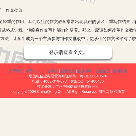
” 作文批改
重的作用。我们以往的作文教学常常出现认识的误区：重写作结果，
应试格式训练，轻终身作文写作能力的培养。那么，应该如何改革作文教
教学方法，让学生成为一个主角参与到作文批改中，使学生的作文水平有了
登录后查看全文...
其世界观、人生观的集中表现。所以教师的作文评语不但要在写作方
。“授人以鱼，不如授人以渔。”《语文课程标准》要求通过作文教学使学
关于我们
|
联系方式
|
广告服务
|
招聘信息
|
服务声明
|
友情链接
|
期刊联盟
增值电信业务经营许可证编号：粤-B2 20040576
顺。能与他人交流写作心得，互相评改作文以分享感受，沟通见解”。
电话：4008-319-678 客服QQ：51400436
技术开发：广州中同信息科技有限公司
、增、调、换”等方法外，还要让学生学会旁批，指导学生运用说明式
copyright 2004 ChinaQking.Com All Right Reserved 期刊网 版权所有
导”为媒体，以课堂反馈为载体，教师学生形成“环”式交流。上课多以小组
“链”状结构。具体做法如下：首先讲明自己批改作文的意义，使学生主动
和修改常用符号，让学生学有样板。第三步、教批改步骤，指导学生阅读
文返回学生手中，批改者和被批改者交流。在批改中，每个人都有机会看
以为戒，学生的思想多了一个相互交流，开放的机会。