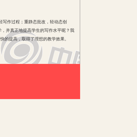
轻写作过程；重静态批改，轻动态创
学，并真正地提高学生的写作水平呢？我
较快的提高，取得了理想的教学效果。
法上进行指导，更重要的是要在学生的
生“养成修改自己作文的习惯，修改时能
、评述式、提示式等方法。在课堂教学形
自学、互学、展学讨论推选中心发言人为模
评改、乐于评改，认识到批改作文对自己
全文，把握文意，动手修改，复查阅读，
到多名同学的作文，这样容易发现、学习