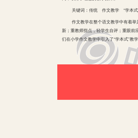
关键词：传统 作文教学 “学本式
作文教学在整个语文教学中有着举足轻
新；重教师指点，轻学生自评；重眼前
们在小学作文教学中引入了“学本式”
一、“学本式”作文批改的具体做法
学生作文不但是作文能力的体现，也是
道德品质、为人处世等诸多方面进行引导
借助语感和语法修辞常识，做到文从字
指导学生批改作文时，除用传统的“删
式上，以学生“动”为主体，以教师的“
式，使作文训练形成层次性和阶梯性的
大为有益。第二步、印发批改示范文章
评分，写评语。第四步、将批改好的作
别人的长处；别人的缺点短处，自己引