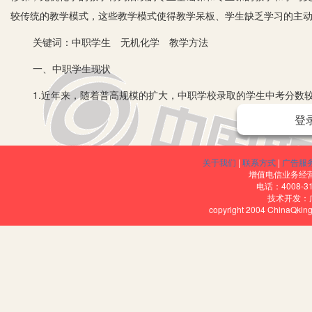
较传统的教学模式，这些教学模式使得教学呆板、学生缺乏学习的主
关键词：中职学生 无机化学 教学方法
一、中职学生现状
1.近年来，随着普高规模的扩大，中职学校录取的学生中考分数较
弱；相当一部分学生存在情商差的现象，任性骄横，以自我为中心，
登
心，受挫折能力差，因此导致正常教学效果较差。
2.中职学生文化基础薄弱，不擅长理论知识的理解，学习自觉性不
关于我们
|
联系方式
|
广告服
增值电信业务经营许
力差。可想而知，因为中职学生的学习能力不佳，导致考试能力水平
电话：4008-3
技术开发：
生、中职教师来说都是一种巨大的挑战。
copyright 2004 ChinaQk
二、加强学生的能力培养，增强学生学习的积极性和主动性，培养
中等职业学校是以培养符合社会发展需要的高级技术人才为目的，
知识的基础上，具有多方面的能力，尤其要具有创新精神，因此在整
生如何学习，培养学生的创新精神和创新能力。如在无机化学教学中
产生一种探求问题奥妙所在的神秘感，从而引起学生的兴趣。另外，