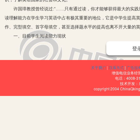
许国璋教授曾经说过:“……只有通过读，你才能够获得最大的实践
读理解能力在学生学习英语中占有极其重要的地位，它是中学生提高
作、完型填空、首字母填空，甚至选择题水平的提高也离不开大量的
一、目前学生阅读能力现状
1.不重视阅读， 阅读量少
登
很多学生认为学好英语只要能记住单词、背熟语法规则、再做些配套
不买、不读其他英语课外读物。
关于我们
|
联系方式
|
广告服
2.阅读速度慢，快速处理信息的能力和理解准确性差
增值电信业务经营许
电话：4008-3
造成这两个能力差的原因是：
技术开发：
copyright 2004 ChinaQk
（1）词汇的记忆与存储不够，语句理解能力差，造成在阅读过程中因
（2）没有良好的阅读习惯。有些学生在阅读时存在用手指字、回读
3.缺乏相关的社会知识
在阅读文章时，常会遇到一些与英美人的礼仪、习俗有关的词、习
4.缺乏相应的阅读技能
大多数学生英语阅读时需要借助汉语思维，较多运用词、句意分析