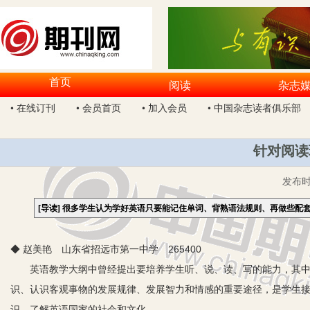
首页
阅读
杂志
• 在线订刊
• 会员首页
• 加入会员
• 中国杂志读者俱乐部
针对阅读
发布
[导读]
很多学生认为学好英语只要能记住单词、背熟语法规则、再做些配
◆ 赵美艳 山东省招远市第一中学 265400
英语教学大纲中曾经提出要培养学生听、说、读、写的能力，其中读正
识、认识客观事物的发展规律、发展智力和情感的重要途径，是学生
识，了解英语国家的社会和文化。