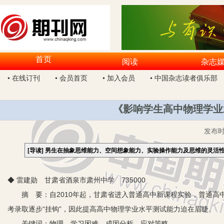
首页
阅读
杂志
• 在线订刊
• 会员首页
• 加入会员
• 中国杂志读者俱乐部
《影响学生高中物理学业
发布
[导读]
男生在抽象思维能力、空间想象能力、实验操作能力及思维的灵活
◆ 雷建勋 甘肃省酒泉市肃州中学 735000
摘 要：自2010年起，甘肃省进入普通高中新课程实验，普通高
考录取逐步“挂钩”，因此提高高中物理学业水平测试能力迫在眉睫。
关键词：物理 学习困难 成因分析 应对策略