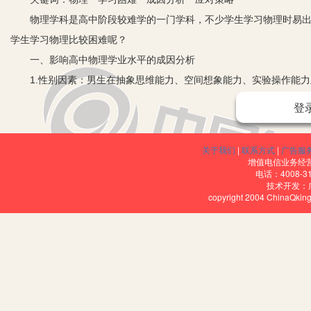
物理学科是高中阶段较难学的一门学科，不少学生学习物理时易出现
学生学习物理比较困难呢？
一、影响高中物理学业水平的成因分析
1.性别因素：男生在抽象思维能力、空间想象能力、实验操作能力
记忆和形象记忆、模仿能力上具有优势，这使得男生对物理学习较感
登
得及时解决，而停留在一知半解的状态。
2.选科因素：选择理科的学生物理成绩明显优于文科。尤其一部分
关于我们
|
联系方式
|
广告服
测试成绩的主要因素。
增值电信业务经营许
电话：4008-3
3.兴趣因素：大部分学生对学习物理并不是很感兴趣，只是不得不学
技术开发：
copyright 2004 ChinaQk
4.主动性因素：大部分的学生由于缺乏学习物理学科的兴趣，所以就
是“我要学”。
5.教师的教学对学生学习影响的因素：部分教师的教学方法陈旧，仍
科失去兴趣。
二、解决学习物理困难的应对策略
1.关注性别差异导致的学习困难。在教学中，一是要多关注女生的