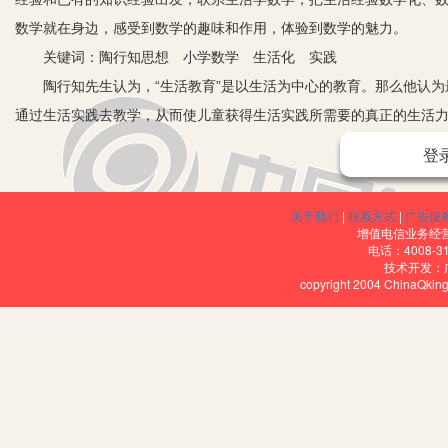
数学就在身边，感受到数学的趣味和作用，体验到数学的魅力。
关键词：陶行知思想 小学数学 生活化 实践
陶行知先生认为，“生活教育”是以生活为中心的教育。那么他认为最
通过生活实践去教学，从而使儿童获得生活实践所需要的真正的生活力
童的身心特点来施教，坚决反对不了解儿童的特点和能力而采取不切
登
念：课程回归生活，生活回归课程。我们要结合学生生活经验和已有
身边，体验数学的趣味和作用。在教学中要让学生进一步感受到数学和
关于我们
|
联系方式
|
广告服
先生的“生活教育理论”不谋而合。在十几年的数学教学实践中，我越
增值电信业务经营许
电话：4008-3
一、数学问题生活化
技术开发：
copyright 2004 ChinaQk
生活中活的人、活的问题、活的文化、活的武功、活的世界、活的宇
有意识而且有必要地还原数学知识的生活背景，把书本上的知识放在生
样的一个问题：将弯曲的道路改道，怎样才能得到最短的道路？利用
线段最短。一系列活动就会让学生切实体会到生活中处处面临数学问
二、教学过程生活化
小学数学教学过程中，在抓住教材重点的基础上，我们运用生活化教