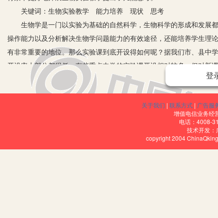
关键词：生物实验教学 能力培养 现状 思考
生物学是一门以实验为基础的自然科学，生物科学的形成和发展都离
操作能力以及分析解决生物学问题能力的有效途径，还能培养学生理
有非常重要的地位。那么实验课到底开设得如何呢？据我们市、县中
开设率大部分都很低。有些重点中学的实验课开设相对较多，但对新
登
以及实验方法都事先做了具体的规定。学生被动地完成整个实验，使
究其原因主要有以下几个方面：1.教育经费的不足制约着实验课的开
关于我们
|
联系方式
|
广告服
没有进行过，而现在实行的实验考查中并没有真正达到考查的目的，导致
增值电信业务经营许
展；3.教师和学生在思想上认识不到位，教学创造性不高，教材实验
电话：4008-3
技术开发：
一、完善实验教学设施
copyright 2004 ChinaQk
有些教师自认为生物学科在高考中所占分值较低，不敢向学校积极申
要提高实验教学效果就应该充分利用一些优势：一方面应争取教育主
品等；另一方面，广大生物教师也应克服困难，充分发挥自己的聪明
二、更新观念，端正态度，提高认识
要有效地实施实验探究，教师本身对实验探究要有积极的态度、坚定
作为生物教师，对素质教育的认识、对实验教学目的的认识不能停留