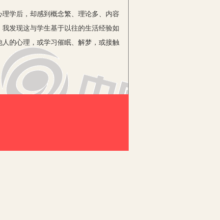
理学后，却感到概念繁、理论多、内容
，我发现这与学生基于以往的生活经验如
他人的心理，或学习催眠、解梦，或接触
学习兴趣的方法。在课堂上引导学生从
生自己讨论并谈一谈幼儿教师需要具备的
学生产生稳定的学习兴趣。
着手。比如教室里黑板是黑色的，粉笔
开心理学，从而提高学习兴趣。
学习这个概念、学习这个概念有什么意
幼儿的观察力息息相关，幼儿教师要引导
样的水平心中有数。这样使学生对学习