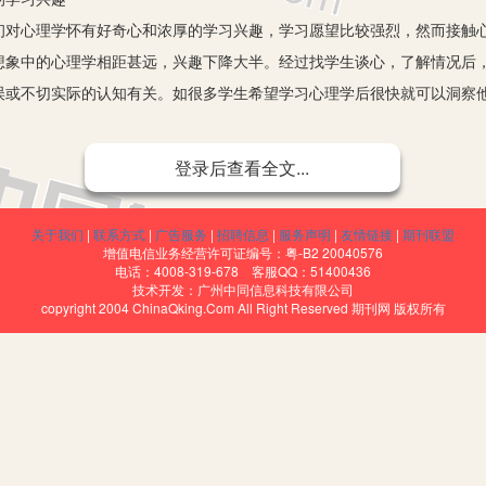
心理学怀有好奇心和浓厚的学习兴趣，学习愿望比较强烈，然而接触心
想象中的心理学相距甚远，兴趣下降大半。经过找学生谈心，了解情况后
误或不切实际的认知有关。如很多学生希望学习心理学后很快就可以洞察
性，作用不大，因此，我采取了帮助学生树立理想，从而达到提高学生
登录后查看全文...
谈自己对未来职业的期待，进而引申到职业本身对从业者的要求上，让学
中的作用，让学生对心理学这门课程有正确、明确的认识，从而能够激发
关于我们
|
联系方式
|
广告服务
|
招聘信息
|
服务声明
|
友情链接
|
期刊联盟
幼儿教师的学生，针对这部分学生，我会从心理学在日常生活中的应用
增值电信业务经营许可证编号：粤-B2 20040576
电话：4008-319-678 客服QQ：51400436
对比规律，让学生明白不仅是幼儿教师需要心理学知识，其他职业也离不
技术开发：广州中同信息科技有限公司
copyright 2004 ChinaQking.Com All Right Reserved 期刊网 版权所有
有关内容后要达到的水平
新的课程，很多理论很抽象，理解也有难度，学生常常不明白为什么要
对幼儿教育的作用，觉得知觉每个人都会，不需要教。其实知觉的发展与
学目标和学习的重难点，使学生对学习后应该达到的水平和怎样达到这
产生预期，也为检测学习效果提供了依据。