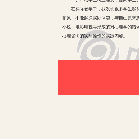
在实际教学中，我发现很多学生起初对
抽象、不能解决实际问题，与自己原来
小说、电影电视等形成的对心理学的错
心理咨询的实际操作的实践内容。
针对这一情况，单纯地强调学习的重要
自己的职业规划出发，谈自己的理想，
素质，进一步引申到心理学在幼儿教学
当然，在实际教学中，也会遇到不想当
是白色的，这就运用了心理学里感觉的
二、让学生了解教学目标，明确学习
《学前心理学》对于学生而言是一门全
义。如知觉，学生往往不明白学习知觉
孩子培养良好的观察力。
因此，在教学之前，要明确告知学生教
内容有高度的意识，使学生对学习结果