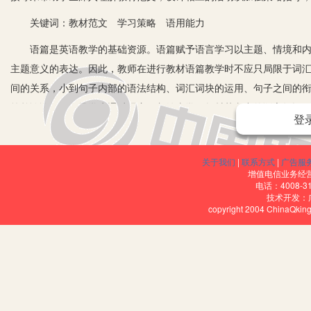
关键词：教材范文 学习策略 语用能力
语篇是英语教学的基础资源。语篇赋予语言学习以主题、情境和内容
主题意义的表达。因此，教师在进行教材语篇教学时不应只局限于词
间的关系，小到句子内部的语法结构、词汇词块的运用、句子之间的衔接等。下面笔者以必修
简单谈谈如何引导学生通过观察、归纳去学习教材范文中的语言知识
登
运用能力。
一、重视学习策略的指导，培养学生的自主学习能力
关于我们
|
联系方式
|
广告服
增值电信业务经营许
学习策略主要指学生为促进语言学习和语言运用而采取的各种行动和
电话：4008-3
技术开发：
主学习的习惯和能力。因此教师在课堂教学中要重视对学生学习策略
copyright 2004 ChinaQk
略。
1.注重文本解读，促进学生思维发展。“无读物配合的外语写作练习
明，2010)教材范文以电子邮件的形式介绍了作者的西安旅行计划。
排，还有富有情感的表达I can't wait to go…it's amazing 
中。通过教师分析，学生理解范文，再经过对写作题目的讨论，学生