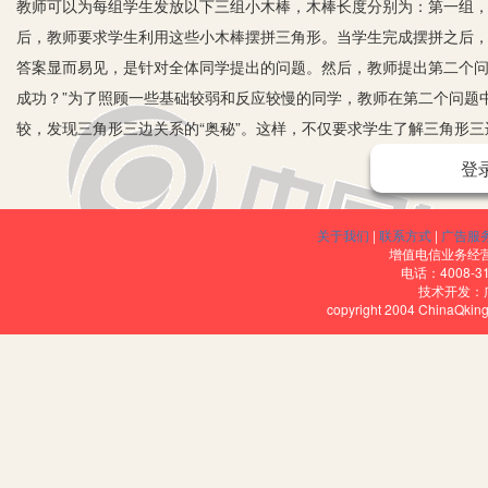
教师可以为每组学生发放以下三组小木棒，木棒长度分别为：第一组，4cm、
后，教师要求学生利用这些小木棒摆拼三角形。当学生完成摆拼之后，
答案显而易见，是针对全体同学提出的问题。然后，教师提出第二个问
成功？”为了照顾一些基础较弱和反应较慢的同学，教师在第二个问题中给
较，发现三角形三边关系的“奥秘”。这样，不仅要求学生了解三角形
登
二、秉持“互动性”原则提问，促进教学相长。在小学数学教学中，
提问，通过课堂上的问与答，使师生共同经历思考、质疑、提问、释
生完成对于三角形三个角的“拼接”，使学生认识到所给三角形的内角和
关于我们
|
联系方式
|
广告服
增值电信业务经营许
和也会随之变大吗？”这个问题引发了学生对于三角形内角和的新的思
电话：4008-3
己意外的结论：放大后的三角形的内角和仍然是180°。面对学生迷茫
技术开发：
copyright 2004 ChinaQk
己的质疑：“如果放大不会改变三角形的内角和，缩小会改变吗？”“如
果任何改变都不改变三角形内角和的大小，那是不是意味着，所有三角形
动口来解答这些疑问。这个过程，是师生互动的过程，更是教学相长
沟通，实现师生共同学习、共同成长。