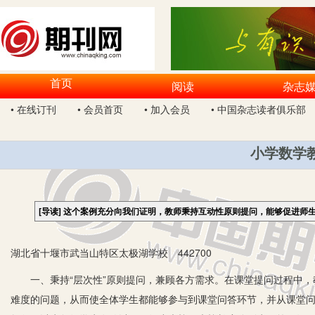
首页
阅读
杂志
• 在线订刊
• 会员首页
• 加入会员
• 中国杂志读者俱乐部
小学数学
[导读]
这个案例充分向我们证明，教师秉持互动性原则提问，能够促进师
湖北省十堰市武当山特区太极湖学校 442700
一、秉持“层次性”原则提问，兼顾各方需求。在课堂提问过程中，
难度的问题，从而使全体学生都能够参与到课堂问答环节，并从课堂