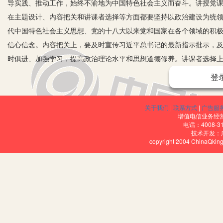
导实践、推动工作，始终不渝地为中国特色社会主义而奋斗。讲授党
在主题设计、内容把关和讲课者选择等方面都要坚持以政治建设为统
代中国特色社会主义思想、党的十八大以来党和国家在各个领域的积
信心信念。内容把关上，要及时宣传习近平总书记的最新指示批示，
时俱进、加强学习，提高政治理论水平和思想道德修养。讲课者选择
课者，围绕党课主题作系统详尽的讲解，及时解答党员的疑惑。
登
二是必须务实接地气，力戒空洞说教。讲授党课时，讲课者要抓住广
实际，有的放矢，摆事实、讲道理，寓理于事、以理服人，让党的基
关于我们
|
联系方式
|
广告服
增值电信业务经营许
大话套话连篇的弊病，善于用基层语言、基层方法，用身边人、身边
电话：4008-3
用，做好本职工作。
技术开发：
copyright 2004 ChinaQk
三是必须坚持教学相长，促进讲课者与党员思想理论水平双提升。讲
与性和实效性，可探索“一人主讲、多人参与”的方式，让党课内容真
止出现“人在心不在”的情况，避免出现“入耳不入脑”的现象。一堂好
导党员结合党课内容积极发言，促进不同认识、不同见解的党员互相
又能反过来促进讲课者进一步提高思想认识，进而达到教学相长的效