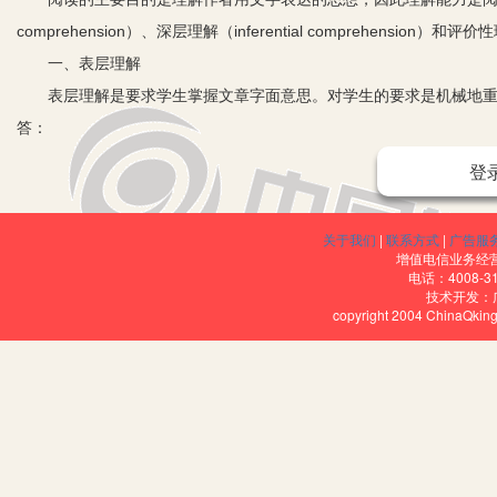
comprehension）、深层理解（inferential comprehension）和评价性理
一、表层理解
表层理解是要求学生掌握文章字面意思。对学生的要求是机械地重复
答：
1.About how many babies are bornin one minute?
登
2.How many new babies do people have to find food for in one 
3.What maybe the greatest problem of the world today?
关于我们
|
联系方式
|
广告服
4.How is the population growing?
增值电信业务经营许
电话：4008-3
5.When was the population over 500 million?
技术开发：
copyright 2004 ChinaQk
6.What will happen in about 600 years?
由于表层理解是深层理解和评价性理解的基础，为了使学生顺利地
教师要清楚地了解学生头脑中是否有与文章相适应的语言知识、文
时，读者不仅需要足够的语言知识，而且还要有关的背景知识和社会
者背景知识相互作用的过程，而阅读理解则是读者利用自己的背景知识（含语
题的一篇课文，教师可以由问题导入课文，了解学生掌握的背景知识