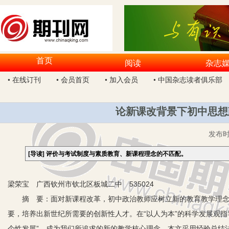
首页
阅读
杂志
• 在线订刊
• 会员首页
• 加入会员
• 中国杂志读者俱乐部
论新课改背景下初中思想
发布
[导读]
评价与考试制度与素质教育、新课程理念的不匹配。
梁荣宝 广西钦州市钦北区板城二中 535024
摘 要：面对新课程改革，初中政治教师应树立新的教育教学理念，
要，培养出新世纪所需要的创新性人才。在“以人为本”的科学发展观
个性发展”，成为我们所追求的新的教学核心理念。本文采用经验总结