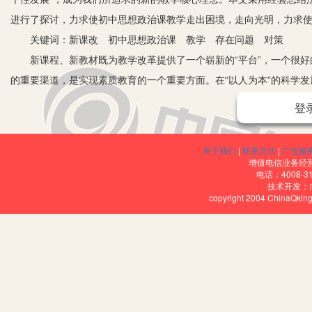
进行了探讨，力求使初中思想政治课教学走出困境，走向光明，力求
关键词：新课改 初中思想政治课 教学 存在问题 对策
新课程、新教材既为教学改革提供了一个崭新的“平台”，一个很好
的重要渠道，是实现素质教育的一个重要方面。在“以人为本”的科学
础上的个性发展”，成为我们新的教学核心理念。下面笔者就此谈点粗
登
一、初中思想政治课教学中存在的问题
1.旧观念的束缚是课程改革的最大阻力。
关于我们
|
联系方式
|
广告服
2.评价与考试制度与素质教育、新课程理念的不匹配。
增值电信业务经营许
电话：4008-3
3.思想政治课教条化与死板化。
技术开发：
copyright 2004 ChinaQk
二、解决策略
即然这样，那么，这些问题该如何解决呢。我认为要解决新课改背景
验的基础上，可实施以下几个方面的建设性的建议和对策。
1.深刻把握新课改的精神实质与理念要求，由应试教育向素质教育转
思想政治课教师更应该对新课改先行学习领会并融会贯通。因此，教
训之前未雨绸缪，首先要为教师讲清理论学习的重要意义，使每一位