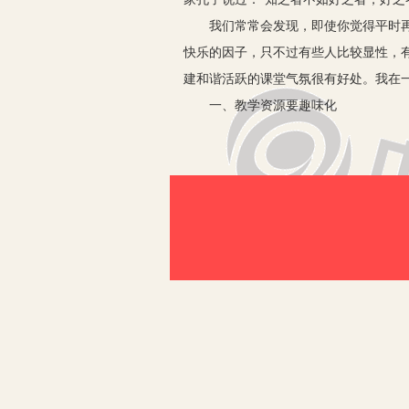
我们常常会发现，即使你觉得平时再“
快乐的因子，只不过有些人比较显性，
建和谐活跃的课堂气氛很有好处。我在
一、教学资源要趣味化
1.创设问题情境，实施启发式教学，
施启发式教学，关键在于创设问题情景
求教师要认真钻研教材，深入挖掘知识
属性，通过巧妙的形式引发学生的兴趣
方法创设问题情境。我先在黑板上画了
的小动物。他们今天都搬到新家了。现
讲故事，让学生犹如进入了一个美丽的
2.改变例题和练习的呈现方式，激发
际，符合一年级学生的年龄特点。但这
这些静止的资源活动化，进一步增加它的
字小朋友”，让这十个“小朋友”一一在