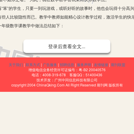
笨”的学生，只要一到玩游戏，或听好听的故事时，他也会玩得十分高兴
有些人比较隐性而已。教学中教师如能精心设计教学过程，激活学生的快
一年级数学课教学中做法总结如下：
激发学生的认知兴趣。新课程倡导启发式教学。启发式教学与传统的填鸭
登录后查看全文...
。问题情境是指具有一定难度，需要学生努力而又力所能及的学习情境。
的内在规律和新旧知识之间的相互联系，充分了解学生已有的认知结构，
关于我们
|
联系方式
|
广告服务
|
招聘信息
|
服务声明
|
友情链接
|
期刊联盟
，诱发学生的积极思维活动，这样才能创设一个良好的问题情境。例如，
增值电信业务经营许可证编号：粤-B2 20040576
电话：4008-319-678 客服QQ：51400436
美丽的森林，然后依次贴上了小白兔、小熊猫、狮子、松鼠、小马。变贴
技术开发：广州中同信息科技有限公司
copyright 2004 ChinaQking.Com All Right Reserved 期刊网 版权所有
在我们一起去看看他们都住在什么地方……这节课老师创设了一个生动而
大家园。通过更巧妙新颖的形式，引发学生的兴趣，诱发学生进一步的积
学生的学习兴趣。新教材已经为教师提供了丰富的教学资源，课本的数
些毕竟是静止的东西，要引起学生的注意和兴趣还有很大的欠缺。低年级
趣味性，那一定会牢牢地抓住学生的双眼。如在教学《10的认识》一课时
黑板上呈现。看到抽象的数字长上了手脚，成了会哭会笑的小精灵，学生的