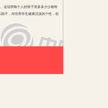
。这说明每个人的骨子里多多少少都有
乐因子，对培养学生健康活泼的个性，创
式教学相比具有极大的优越性。要想实
那么如何更好的创设问题情境呢？这就要
把数学特有的严谨、抽象、简洁、概括等
在教学《第几》一课时，我采用了讲故事
边讲故事：美丽的森林里新来了一群可爱
有趣的问题情境，我们一起编故事，一起
极思维活动。
学内容的呈现方式也贴近儿童的生活实
儿童往往对活动的事物更感兴趣，如能把
，我把0-9十个数字设计成拟人化的“数
热情异常高涨。