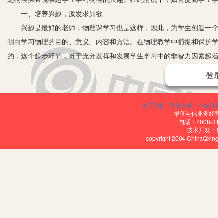
一、培养兴趣，激发求知欲
兴趣是最好的老师，物理课学习也是这样，因此，为学生创造一个良
明白学习物理的目的、意义、内容和方法。在物理教学中捕捉和保护
的，这个起步环节，对于充分发挥和发展学生学习中的非智力因素起
常生活中的一些富有哲理的小知识，提供课本中的一些实验，把满足
登
如在进行“伏安法”测电阻的实验时，提问：“如在这个实验中，某同
加以验证，就会产生极大地启发性，形成浓厚的兴趣。
关于我们
|
联系方式
|
广告服
再如：“用纸锅烧水会有什么现象？纸锅上的水会不会因纸被烧穿而
增值电信业务经营许
电话：4008-3
很热而纸并没有被烧坏，这样既满足了学生的好奇心又激发了学生探
技术开发：
copyright 2004 ChinaQk
培养和激发学生学习物理的兴趣，是物理教学的一条基本教学原则
例如，用叉鱼的实验引入光的折射；用打不飞的鸡蛋引入惯性；用古
科学家的成功过程、实验、坚持不懈和持之以恒的科学态度等。把教
中学习，在乐学中提高。
二、课堂教学让每位学生有机会获得成功的喜悦
美国心理学家马斯洛认为：“人的自我完善和自我实现的基础倾向是