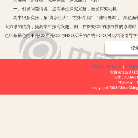
一、创设问题情境，提高学生探究兴趣，激发探究动机
高中很多实验，象“滴水生火”、“空杯生烟”、“滤纸自燃”、“黑色
天独厚的优势，提高学生探究兴趣。例：在探究Cl2的漂白性的原理时，
色纸条褪色的不是Cl2而是Cl2与H2O反应的产物HClO,对此结论
生探究性动机, Cl2+H2OH++Cl-+HClO从而冲破课本设计，提
登
用可能是H2O造成的。然后提供必要试剂，通过实验证实假设的正确
时，会自发地产生“为什么”？“其中蕴涵着什么问题”？“怎样去解决？
关于我们
|
联系方式
|
广告服
惯，成为一种需要。
增值电信业务经营许
电话：4008-3
二、设计实验方案，培养学生猜想、假设能力和设计实验能力
技术开发：
copyright 2004 ChinaQk
课本上关于Na2O2与H2O反应:2Na2O2+2H2O=4NaOH
+O2↑不完全符合事实，由于Na2O2与H2O反应后的澄清液中加酚
物质加MnO2会分解产物无漂白性，进一步分析指出反应中生成H2O2。是由
2H2O2=2H2O+O2↑；同时解释课本这样做是限于高中生认知水
反应原理的理解并加深记忆。
在新课程实施过程中，我们可以通过课堂教学、研究性学习、综合