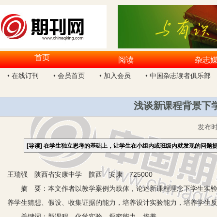
首页
阅读
杂志
• 在线订刊
• 会员首页
• 加入会员
• 中国杂志读者俱乐部
浅谈新课程背景下
发布
[导读]
在学生独立思考的基础上，让学生在小组内或班级内就发现的问题
王瑞强 陕西省安康中学 陕西 安康 725000
摘 要：本文作者以教学案例为载体，论述新课程理念下学生实验探
养学生猜想、假设、收集证据的能力，培养设计实验能力，培养学生
关键词：新课程 化学实验 探究能力 培养