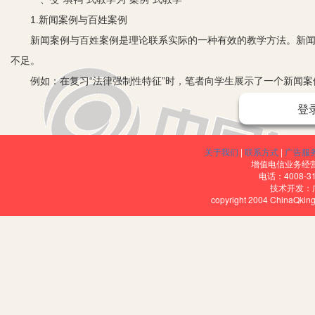
1.新闻案例与百姓案例
新闻案例与百姓案例是理论联系实际的一种有效的教学方法。新闻案
不足。
例如：在复习“法律强制性特征”时，笔者向学生展示了一个新闻案例
执行，一个多小时后接通”后，提出问题：
登
（1）结合材料分析案例？
（2）如果你家发生此事，你怎样做？
关于我们
|
联系方式
|
广告服
让学生围绕这两个问题展开讨论。讨论后，学生提出了许多看法和做
增值电信业务经营许
电话：4008-3
与邻居谈判，既不伤和气，将来若自己家有事还可以帮上忙，“远亲不
技术开发：
copyright 2004 ChinaQk
理等等。最后，笔者总结发言，引到了主题上。
百姓案例则贴近生活，是学生身边喜闻乐见的事例，从学生所熟知
例如:在讲“子女有赡养扶助老人”的知识点时，让学生提供自己身边的
五兄弟，不孝敬父母的案例”，通过此方法把学生熟知的真实生活、真
力和落实性。
2.数据案例与图表案例