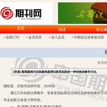
首页
阅读
杂志
• 在线订刊
• 会员首页
• 加入会员
• 中国杂志读者俱乐部
发布
[导读]
新闻案例与百姓案例是理论联系实际的一种有效的教学方法。
顾晗菡 济南市技师学院 250031
通过几年的政治课教学，笔者发现如果还沿用过去的传统教学方式，
学走创新之路是大势所趋。
一、变“填鸭”式教学为“案例”式教学