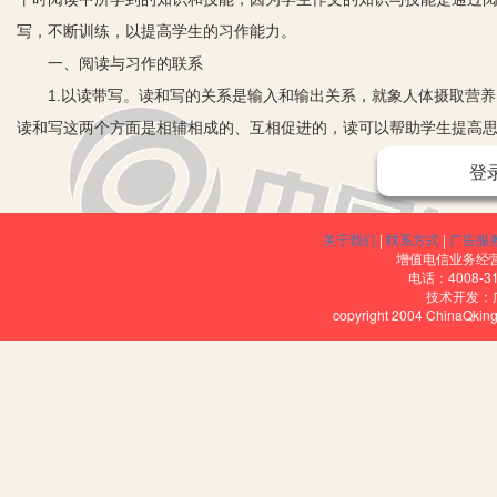
写，不断训练，以提高学生的习作能力。
一、阅读与习作的联系
1.以读带写。读和写的关系是输入和输出关系，就象人体摄取营养
读和写这两个方面是相辅相成的、互相促进的，读可以帮助学生提高
写无疑是不可缺少的，读可以帮学生见到由于主客观条件的限制而造
登
质；也可以说，读是写的源泉，故读写教学可以“以读带写”。
2.以写促读。 读也靠写来促进。写是表达的一种手段，是为了交
关于我们
|
联系方式
|
广告服
需要懂得怎么写，还要解决为什么写和写什么。写的过程，词语的运
增值电信业务经营许
电话：4008-3
的文章中寻求启发和借鉴，然后去创造和写作。所以说，写是读的消
技术开发：
copyright 2004 ChinaQk
二、读中得法，写中实践
1.读中学审题，作文不离题。小学生作文中，偏题、离题现象屡见
化地提高其审题能力。如《十里长街送总理》，课题简炼且耐人寻思。
关联文体，又表明亿万人民送总理的感人场面，在揭题时要让学生审
十里长街上怎样送别敬爱的总理？有哪些人？作者写这事是为了说明
中，让学生从阅读中学到审题方法，运用到实际中去分析，理解具体的