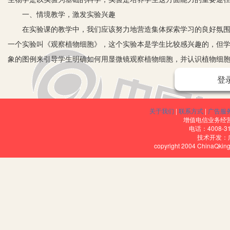
一、情境教学，激发实验兴趣
在实验课的教学中，我们应该努力地营造集体探索学习的良好氛围，
一个实验叫《观察植物细胞》，这个实验本是学生比较感兴趣的，但
象的图例来引导学生明确如何用显微镜观察植物细胞，并认识植物细
胞，制作玻片标本的材料必须要薄而透明，除此之外还需要对观察的
登
如在观察种子的结构的实验当中，我们安排学生去观察菜豆种子的
务，但是还是无法检查每个学生是否完成了任务。如果我们换一种方
关于我们
|
联系方式
|
广告服
结构名称。这样教师在指导学生实验的时候，就很容易检查每个学生
增值电信业务经营许
电话：4008-3
任务太多，教师可以提前设计成实验报告单，不然很难组织实验教学
技术开发：
copyright 2004 ChinaQk
实验的积极性。
二、规范操作步骤, 养成良好实验习惯
在课前准备一些采集和培植的实验标本对实验课的开展至关重要。学
个很直观的认识，从而可以充分调动学生学习生物学的积极性。即使
难度的实验，教师应该精巧地设计，尽量设计三个以上的实验方案，
划，教师还可以对一些连贯性强的实验进行重新组织安排。