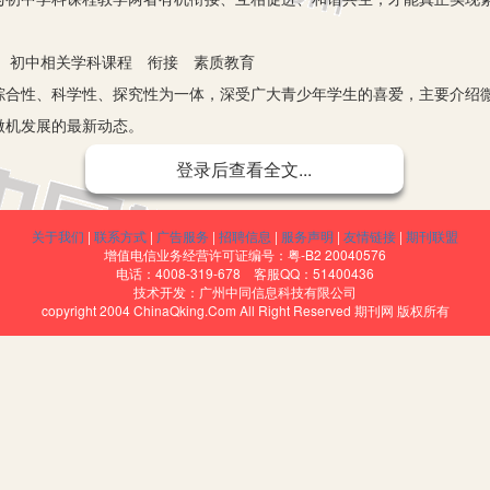
 初中相关学科课程 衔接 素质教育
性、科学性、探究性为一体，深受广大青少年学生的喜爱，主要介绍微
微机发展的最新动态。
会实践基地建设与管理工作的实施意见》中指出：中小学生实践基地要
登录后查看全文...
这里先行一步，在新课改中获取的知识在这里深化一层、转化为能力，并
关于我们
|
联系方式
|
广告服务
|
招聘信息
|
服务声明
|
友情链接
|
期刊联盟
实践活动与学科课程的关系中提到：“各学科中所发现的问题、所获得
增值电信业务经营许可证编号：粤-B2 20040576
电话：4008-319-678 客服QQ：51400436
、所获得的知识技能可以在各学科教学中拓展加深；在某些情况下，综合实
技术开发：广州中同信息科技有限公司
copyright 2004 ChinaQking.Com All Right Reserved 期刊网 版权所有
要与学科教学要衔接，并且衔接紧密。作为微机原理专业教师，我研读
原理活动课衔接紧密。现结合教学实际，谈谈对初中课程的各衔接点及其
、作用时，结合七年级上册《信息技术》第一单元第三课《计算机探秘
来介绍。在活动室利用实物演示来讲解，让学生都亲自动手接触各硬件
教学实践过程中，介绍网卡的时候，告诉学生网卡的名称和作用，这时就
范，要文明上网。接着，结合学生的生活世界，又讲解了无线网络（wla