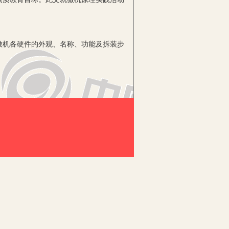
机各硬件的外观、名称、功能及拆装步
充分利用自身优势，积极进行学科教学
通过学科改革衔接、创新项目联动，使基
的知识可以在综合实践活动中延伸、综
践活动可以与学科打通进行。”
了初中各学科教材，发现《信息技术》
拓展与延伸。
》
，感知各硬件，使学生手脑并用，快速
可以联系上学生初中信息技术的网络技术
n）的相关知识，在现在智能手机和笔记