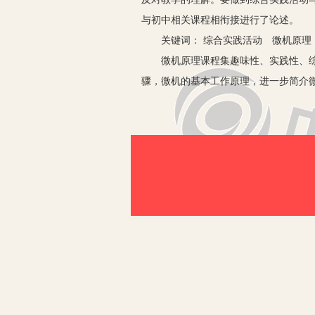
与初中相关课程相衔接进行了论述。
关键词： 综合实践活动 微机原理
微机原理课程集趣味性、实践性、综合
骤，微机的基本工作原理，进一步简介
聊城市教育局关于进一步加强中小学社
改革的探索，使学生对新课改的体验在
地与中小学校连成一片。
《综合实践活动指导纲要》在谈到综合
合、重组提升；综合实践中发现的问题
这两段论述，都说明实践基地培训活动
和《安全教育》学科的有关内容与微机
一、在讲解微机各硬件的名称、外观
在教材中，只是利用简单的文字和图片
地把握各硬件的名称、外观、作用。在
知识，教育学生要遵守网络道德和法律规