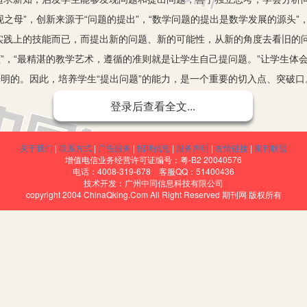
现之母”，创新来源于“问题的提出”，“数学问题的提出是数学发展的源头
实践上的技能而已，而提出新的问题、新的可能性，从新的角度去看旧的
脏”，“最精湛的教学艺术，遵循的准则就是让学生自己提问题。”让学生体
光明的。因此，培养学生“提出问题”的能力，是一个重要的切入点、突破口
登录后查看全文...
关于我们
|
联系方式
|
广告服务
|
招聘信息
|
服务声明
|
友情链接
|
期刊联盟
生会由此对同一种问题形成不同理解和看法，各人的接受能力也不相同
增值电信业务经营许可证编号：粤-B2 20040576
电话：4008-319-678 客服QQ：51400436
在自主探索的基础上，独立地提出问题。
技术开发：广州中同信息科技有限公司
copyright 2004 ChinaQking.Com All Right Reserved 期刊网 版权所有
，常常会遇到一些自己无法解决的问题，这时候他可以向其他学生询问
过学生之间的沟通互动，他们会看到各种不同的理解和思路。在此过程中
纳、赞赏、争辩和互助，他们要不断对自己和别人的看法进行反思和评判
产生新的探察。从而培养了学生的创新意识和实践能力。