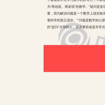
为“再创造、再发现”的教学。“疑问是发
要，因为解决问题是一个数学上或实验
着科学的真正进步。”“问题是数学的心
的“提问”才华的人，其发展前途是非常
力，浅淡两方五法。
一、培养学生“提出问题”的方式
1.学生自我设问式
每个学生都有自己的人生经历，不同学
关的、尽可能真实的问题，并指导学生
2.学生之间设问式
学生在进行自主学习数学课程的过程中
组织学生进行学生之间的互相提问。通
会聆听、理解他人的想法，学会相互接
题的不同侧面和解决途径，从而对知识
二、培养学生“提出问题”的五法