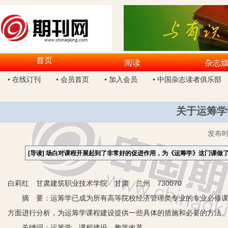
首页
阅读
杂志
• 在线订刊
• 会员首页
• 加入会员
• 中国杂志读者俱乐部
关于运筹学
发布
[导读]
场白对课程开展起到了非常好的促进作用，为《运筹学》这门课做
白莉红 甘肃建筑职业技术学院 甘肃 兰州 730070
摘 要：运筹学已成为所有高等院校经济管理类专业的专业必修课程
方面进行分析，为运筹学课程建设提供一些具体的措施和必要的方法
关键词：运筹学 课程建设 教学改革