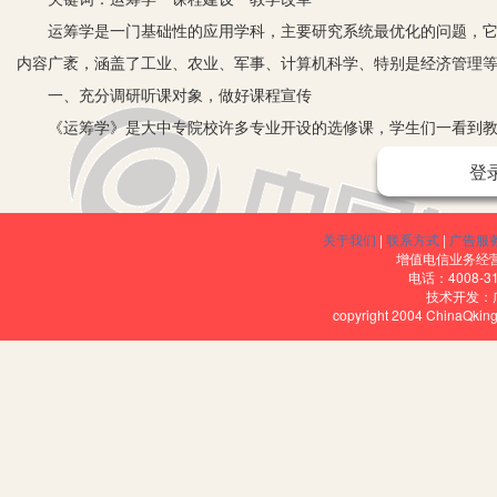
运筹学是一门基础性的应用学科，主要研究系统最优化的问题，它通
内容广袤，涵盖了工业、农业、军事、计算机科学、特别是经济管理
一、充分调研听课对象，做好课程宣传
《运筹学》是大中专院校许多专业开设的选修课，学生们一看到教材
这门课很难学；还有一部分人则认为自己是文科生，没有必要掌握这
登
后续课程的展开就会比较顺利。因此，开场白中老师的自我介绍以及关
学古朴思想→运筹学发展简史→定义→特点→求解步骤→分支和实例→
关于我们
|
联系方式
|
广告服
感性认识的基础上，再介绍运筹学的定义及其特点、有哪些分支、各
增值电信业务经营许
电话：4008-3
有一定难度，需要下工夫，又告诉学生学习运筹学的方法；最后以关
技术开发：
copyright 2004 ChinaQk
生反馈、再实践的过程，这样的开场白对课程开展起到了非常好的促
二、合理安排理论与案例的比例，运筹模型具体化
开设《运筹学》目的是使学生掌握一定的定量分析工具，从而应用到
比例。理论部分比例过大，显然不符合文科专业开设该课程目的和学
案例代替理论教学的方法也是不可取的。经查阅资料和教学实践，作者认为2∶
讲解案例。这样可以保证本质和现象兼顾，理性认识和感性认识兼得