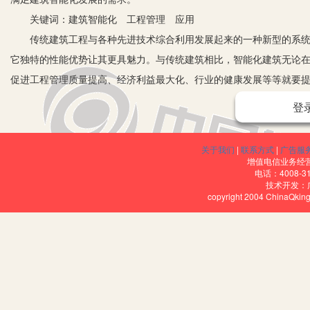
关键词：建筑智能化 工程管理 应用
传统建筑工程与各种先进技术综合利用发展起来的一种新型的系统工
它独特的性能优势让其更具魅力。与传统建筑相比，智能化建筑无论
促进工程管理质量提高、经济利益最大化、行业的健康发展等等就要
题。
登
一、建筑智能化工程管理中存在的问题
1.设计中存在的问题。目前我国建筑智能化工程管理中还有不少不
关于我们
|
联系方式
|
广告服
已经出现并且得到快速发展，但是大部分建筑设计单位对此并没有能
增值电信业务经营许
电话：4008-3
多就是对解决传统建筑弱势问题上。
技术开发：
copyright 2004 ChinaQk
2.工程管理人员整体素质不高，管理工作不到位。建筑工程管理人
管理人员没有专业管理素质，造成管理队伍的整体素质达不到应有标
工程管理质量不高，水平低下。
3.缺乏全面系统的规划理念。虽然在智能化建筑理念的不断推广下
在进行规划设计方面往往会从自己的主观意识出发，提出不可能实现
人员也不够多，因此无法真正做到智能化建筑，而是用技术系统的数