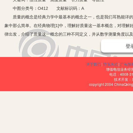
中图分类号：O412 文献标识码：A
质量的概念是经典力学中最基本的概念之一，也是我们耳熟能详的一
象中那么简单。在经典物理[1]中，理解好质量这一基本概念，对理
律出发，介绍了质量这一概念的三种不同定义，并从数学测量角度以及物
一、牛顿运动力学中的质量定义：惯性质量
登
牛顿第一运动定律指出，任何物体在不受外力作用的情况下，会保持
有保持自身存在状态不变的特性，这种特性被称之为惯性，因此牛顿第
关于我们
|
联系方式
|
广告服
牛顿第二定律紧接着给出了定义，将衡量物体惯性大小的物理量定义
增值电信业务经营许
电话：4008-3
定，那么物体获得的加速度与其惯性质量成反比。也就是α∝ 。
技术开发：
copyright 2004 ChinaQk
因此，给一个物体施加一个作用力，这个物体就会在该力的作用下以
用力的大小和该作用力引起的加速度的大小，那么就可以相应的确定
然而，注意到在牛顿第二定律的表达式中，只有加速度a是已经明确
无定义，两者在这公式中精密相连，没有力F就没法定义惯性质量m惯
另一个物理量。正因为如此，所以便有了质量的第二种定义，也是我
二、物质的量的测度角度所定义的质量：测度质量