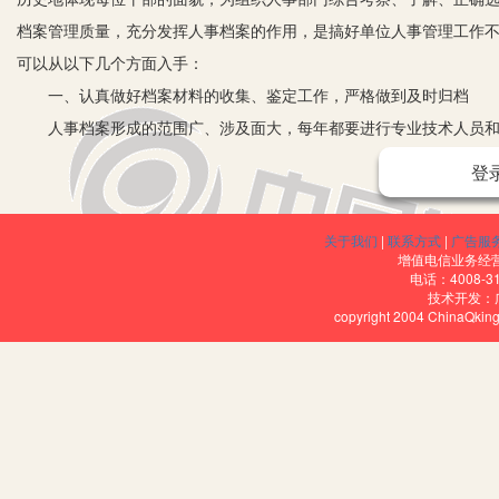
档案管理质量，充分发挥人事档案的作用，是搞好单位人事管理工作
可以从以下几个方面入手：
一、认真做好档案材料的收集、鉴定工作，严格做到及时归档
人事档案形成的范围广、涉及面大，每年都要进行专业技术人员和干
可能发生变化，如果没有严肃认真的工作态度和完善的管理机制，档
登
简单的例子：就学历材料而言，由于近年来各种形式的成人教育比较
对之进行认真核实审查，很容易造成不良后果。因此，要实现人事档
关于我们
|
联系方式
|
广告服
的档案意识，使得人事档案材料报送迅速、有效，对于人事档案形成
增值电信业务经营许
电话：4008-3
地收集起来，以确保人事档案的齐全、完整。档案工作人员也要及时
技术开发：
copyright 2004 ChinaQk
做好档案材料的收集、鉴定工作之后，还应做到及时归档。目前人事
起，而报送的档案材料又涉及多个部门，如不及时加以整理归档，积
过，随着知识经济时代的来临，数字化、信息化、网络化已经成为了
和效率，例如劳动统计工作复杂繁琐，通过利用计算机EXCEL电子
季报、年报及企事业单位人员统计年报等报表提供数据，大大提高了
率，这一点下面还要提到。