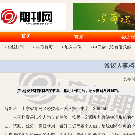
首页
阅读
杂志
• 在线订刊
• 会员首页
• 加入会员
• 中国杂志读者俱乐部
浅议人事档
发布
[导读]
做好档案材料的收集、鉴定工作之后，还应做到及时归档。
薛新玲 山东省青岛经济技术开发区第一中学 266555
人事档案是以个人为立卷单位，按照一定原则和办法整理形成的个
团、奖励、处分、聘任录用、晋升工资等各个方面，是经组织认可的
历史地体现每位干部的面貌，为组织人事部门综合考察、了解、正确