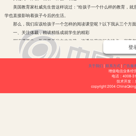
美国教育家杜威先生曾这样说过：“给孩子一个什么样的教育，就意
学也直接影响着孩子今后的生活。
那么，我们应该给孩子一个怎样的阅读课堂呢？以下我从三个方面
一、关注体裁，精讲精练成就学生的精彩
阅读课堂中，教师要关注文本体裁，渗透体裁的行文特点。崔峦老师
登
行有准备的交流，通过师与生、生与生的交流、互动，加深对文本的理
教师要引导学生认真、细致地读好课文，理解课文内容和学会语言表
关于我们
|
联系方式
|
广告服
句话概括：是什么样的体裁就应该上出这一体裁特点的课堂来，让学
增值电信业务经营许
二、重视体验，在阅读体验中感受文字的精确
电话：4008-3
技术开发：
阅读是运用语言文字获取信息、认识世界、发展思维、获得审美体验
copyright 2004 ChinaQk
程。可以这样说，纯粹的语文课应该是“阅读、感悟、质疑、运用贯穿
根的一堂阅读课——《爱之链》。下面是薛老师课堂的一个教学片段
师：描述感人的画面与情景，哪个画面、哪个词语给你留下了深刻
（学生没有表示）
师：轻轻柔柔的，阳光是悄悄地“探”了进来，有没有温度？有没有温
生：应该是有的，因为阳光充满了温情。