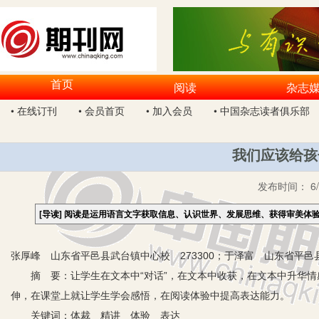
首页
阅读
杂志
• 在线订刊
• 会员首页
• 加入会员
• 中国杂志读者俱乐部
我们应该给孩
发布时间：
6
[导读]
阅读是运用语言文字获取信息、认识世界、发展思维、获得审美体
张厚峰 山东省平邑县武台镇中心校 273300；于泽富 山东省平邑县
摘 要：让学生在文本中“对话”，在文本中收获，在文本中升华情
伸，在课堂上就让学生学会感悟，在阅读体验中提高表达能力。
关键词：体裁 精讲 体验 表达