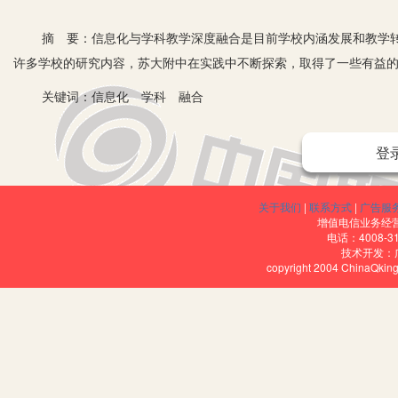
摘 要：信息化与学科教学深度融合是目前学校内涵发展和教学转
许多学校的研究内容，苏大附中在实践中不断探索，取得了一些有益
关键词：信息化 学科 融合
登
智慧教育已经步入我们的日常教学，现代信息技术正在以惊人的速
信息技术教育在中小学课堂应用的一个不可逾越的过程。
关于我们
|
联系方式
|
广告服
一、技能培训，加深对信息化深度融合的理解
增值电信业务经营许
电话：4008-3
技术开发：
加强教师技能培训、提高教师专业素养、转变教师教学观念与教学
copyright 2004 ChinaQk
深度融合的理解和认识，调动了教师参与学习的积极性。
二、构建模型，打造互融互通的应用集成联盟
针对教育资源、路径、分析数据、教师发展、学生学习等校本问题
开始，自学从检测明确问题与任务后开始。