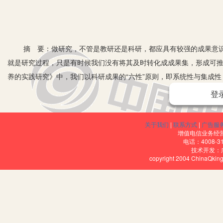
摘 要：做研究，不管是教研还是科研，都应具有较强的成果意识
就是研究过程，只是有时候我们没有将其及时转化成成果集，形成可
养的实践研究》中，我们以科研成果的“六性”原则，即系统性与集成
因此形成了指导家长培养幼儿生活自理能力的手册《宝宝成长书》，
登
关键词：科研成果 六性原则 宝宝成长书
关于我们
|
联系方式
|
广告服
增值电信业务经营许
电话：4008-3
技术开发：
copyright 2004 ChinaQk