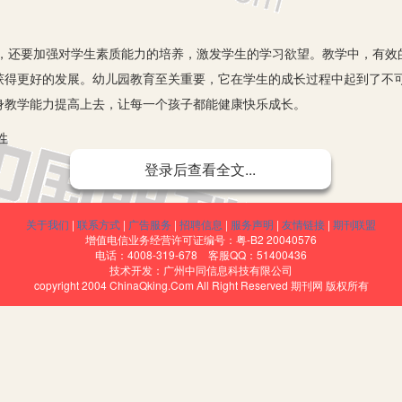
要加强对学生素质能力的培养，激发学生的学习欲望。教学中，有效
获得更好的发展。幼儿园教育至关重要，它在学生的成长过程中起到了不
身教学能力提高上去，让每一个孩子都能健康快乐成长。
性
登录后查看全文...
关于我们
|
联系方式
|
广告服务
|
招聘信息
|
服务声明
|
友情链接
|
期刊联盟
增值电信业务经营许可证编号：粤-B2 20040576
电话：4008-319-678 客服QQ：51400436
技术开发：广州中同信息科技有限公司
copyright 2004 ChinaQking.Com All Right Reserved 期刊网 版权所有
了巨大的变化。教学有效性已经成为了当前中小学及幼儿园教育的重
的核心在于教学的效益。幼儿教师应将提高课堂有效性作为教学的重点，
。