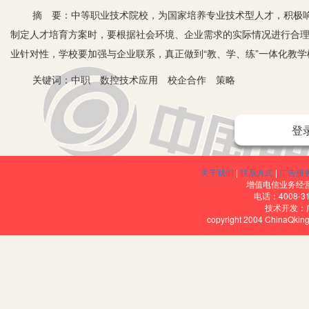
摘 要：中等职业技术院校，为国家培养专业技术型人才，积极响
制定人才培育方案时，要根据社会环境、企业需求的实际情况进行合
业针对性，学校要加强与企业联系，真正做到“教、学、练”一体化教
关键词：中职 数控技术应用 校企合作 策略
登
数控技术应用专业具有较强的专业性和毕业就业针对性，通常为各
关于我们
|
联系方式
|
广告服
展迅速，我国各地区机床制造业数量也快速增长，因此对数控技术应
增值电信业务经营许
专业性人才。
电话：4008-3
技术开发：
copyright 2004 ChinaQk
一、根据行业需求，制定校企合作育人方案
1.确立人才发展目标。根据走访企业实际调查来看，各岗位对职工
造业、数控机床生产企业，培养出具备专业数控机床维修、调试、装
能力。从而毕业后可以进入相关企业工作，并具备较强的职业素养的