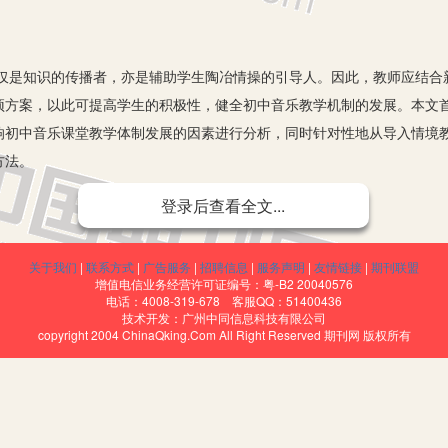
知识的传播者，亦是辅助学生陶冶情操的引导人。因此，教师应结合
预方案，以此可提高学生的积极性，健全初中音乐教学机制的发展。本文
响初中音乐课堂教学体制发展的因素进行分析，同时针对性地从导入情境
方法。
预方向
登录后查看全文...
关于我们
|
联系方式
|
广告服务
|
招聘信息
|
服务声明
|
友情链接
|
期刊联盟
增值电信业务经营许可证编号：粤-B2 20040576
电话：4008-319-678 客服QQ：51400436
技术开发：广州中同信息科技有限公司
copyright 2004 ChinaQking.Com All Right Reserved 期刊网 版权所有
教育工作者对提高学生综合素养方面的培育工作十分重视。教师在实
题，由此可端正学生的学习态度，让学生充分意识到艺术教学的重要性，
实施的重要意义