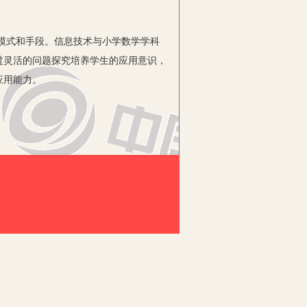
模式和手段。信息技术与小学数学学科
过灵活的问题探究培养学生的应用意识，
应用能力。
学方法，但在应用过程中也出现了一些
师提供借鉴。
的声音、动画上面，从而有效激发学生
注意规律出发，利用信息技术巧妙地设计
容的趣味性。例如：在学习“圆的认
的关系。在此基础上，教师还可以尝试
的条件下深化对圆基本特点的认识。