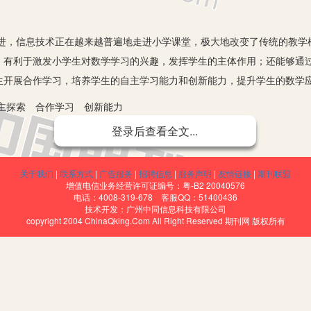
信息技术正在越来越普遍地走进小学课堂，极大地改变了传统的教学
，有利于激发小学生对数学学习的兴趣，发挥学生的主体作用；还能够通
生开展合作学习，培养学生的自主学习能力和创新能力，提升学生的数学
探索 合作学习 创新能力
登录后查看全文...
特点，在小学数学教学中融入信息技术，能够丰富教学内容，优化教
科为例，浅谈信息技术与小学数学教学的整合策略，希望能给广大数学教
关于我们
|
联系方式
|
广告服务
|
招聘信息
|
服务声明
|
友情链接
|
期刊联盟
发学生的学习兴趣
增值电信业务经营许可证编号：粤-B2 20040576
电话：4008-319-678 客服QQ：51400436
点能迅速吸引小学生的无意注意，使他们将兴趣点集中在多媒体带来
技术开发：广州中同信息科技有限公司
copyright 2004 ChinaQking.Com All Right Reserved 期刊网 版权所有
的兴趣。具体来说，小学数学教师可以根据数学课程的特点，从小学生的
样地呈现给学生，这样既能够降低学生学习理解的难度，还能够增强学习内
好的多媒体课件，把抽象的概念直观地呈现给学生，使学生理解直径与半径
媒体为学生呈现多样的图案，不仅丰富了教学内容，也能使学生在感兴趣
破小学数学教学中的重难点