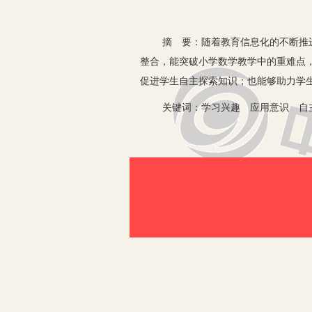
摘 要：随着教育信息化的不断推进，
整合，能突破小学数学教学中的重难点
促进学生自主探索知识；也能够助力学
关键词：学习兴趣 应用意识 自主
小学数学学科具有逻辑性、抽象性强的
问题。下面就以教师从教多年的数学学
一、信息技术与数学教学整合，能激
信息技术多样化、直观性、丰富性的特
的好奇心和求知欲，激发他们学习数学
教学流程，将抽象难懂的内容直观、多
识”这部分内容时，教师可以应用制作
用大小不一的圆来画美丽图案，通过多
二、信息技术与数学教学整合，能突