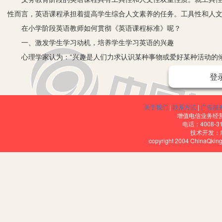
性而言，英语课程承担着提高学生综合人文素养的任务。工具性和人
在小学阶段英语教师如何贯彻《英语课程标准》呢？
一、激发学生学习动机，培养学生学习英语的兴趣
心理学家认为：“兴趣是人们力求认识某种事物或爱好某种活动的倾向
学生的学习动机，培养学生学习英语的兴趣就非常重要。小学生的动
登
得家长、老师的赞誉、同伴的钦佩属于外部动机。教师可以通过考试
二、扩展学生的国际视野，培养学生的跨文化意识和人文素养
关于我们
|
联系方式
|
广告服
语言是文化的重要载体。在跨文化的交际活动中，仅仅做到语法形式
增值电信业务经营许
电话：4008-3
文化意识和人文素养的要求不易过高。培养学生对英语文化的兴趣，
技术开发：
copyright 2004 ChinaQk
国文化的尊重和包容的态度。对与日常生活密切相关的英语国家文化
范。
三、倡导任务型教学模式，培养学生综合语言运用能力
在课堂教学中如何运用任务型教学模式，培养学生的综合语言运用
下面笔者就把在各个环节中如何体现任务型教学做简要阐述。
第一，热身阶段。