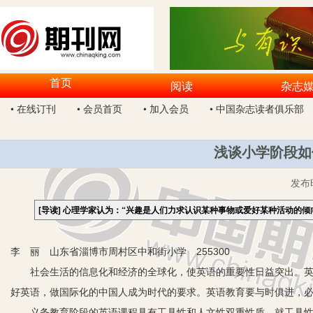
首页
阅读
杂志
• 在线订刊
• 会员首页
• 加入会员
• 中国杂志读者俱乐部
浅谈小学阶段如
发布
[导读]
心理学家认为：“兴趣是人们力求认识某种事物或爱好某种活动的倾
李 丽 山东省淄博市周村区中和街小学 255300
社会生活的信息化和经济的全球化，使英语的重要性日益突出。英语
好英语，做国际化的中国人成为时代的要求。英语教育要与时俱进，
义务教育阶段的英语课程具有工具性和人文性双重性质。就工具性而