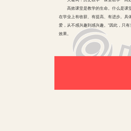
高效课堂是教学的生命。什么是课堂教
在学业上有收获、有提高、有进步。具
爱，从不感兴趣到感兴趣。”因此，只
效果。
下面，笔者根据自身实践，从教学的
一、讲求教学内容的生活化，为历史教
1.充分利用好教材本身孕含的“生活
即社会史的内容，显得更加亲切、丰满
2.尽力发掘教材内容与生活实际的联
发展的规律。所以，历史教师在指导学
3.适时适度导入乡土历史，拉近学生
解课本知识，还有利于加强学生对家乡
二、讲求教学过程的趣味化，为历史教学
1.导入趣味化，激发学生的学习积极
生带入思维的兴奋之门，对于新课的讲