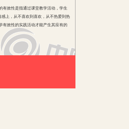
的有效性是指通过课堂教学活动，学生
情感上，从不喜欢到喜欢，从不热爱到热
学有效性的实践活动才能产生其应有的
文化史，还增加了不少社会生活、习俗，
助学生知古鉴今，拓展思维，追寻事物
识运用到实际的学习和生活中去。
与课本历史的距离，使学生更进一步了
磁铁一样紧紧吸引学生们的注意力，把学