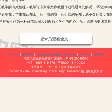
学的有效性呢？教学论专家余文森教授作过很通俗的解说：“课堂教学
体表现在：学生在认知上，从不懂到懂，从少知到多知，从不会到会；在
有当有效性作为一种价值观深入到教师和学生的内心之后，追求历史课堂教
内容、过程、方法三方面谈谈课堂教学的有效性：
登录后查看全文...
学灌注“活水”。
”内容，丰富学生的生活常识。人教社新教材不仅包含政治史、经济史、
关于我们
|
联系方式
|
广告服务
|
招聘信息
|
服务声明
|
友情链接
|
期刊联盟
和人文化，更有利于学生认识立体化的历史、丰富生活常识。
增值电信业务经营许可证编号：粤-B2 20040576
电话：4008-319-678 客服QQ：51400436
系，增长学生的生活智慧。要寻找历史教学内容与生活实际的连接点，帮
技术开发：广州中同信息科技有限公司
copyright 2004 ChinaQking.Com All Right Reserved 期刊网 版权所有
生学习历史的时候要尽量地引导学生联系生活实际，使学生把学习到的知
与课本历史的距离。把课本上的历史与乡土历史相联系既有利于拉近学生
历史的认识，以更好地理解现在，更坚定地走向未来。
增添“情”、“趣”。
性。俗话说“良好的开端是成功的一半”，因此，新颖有趣的导入可以像
授很有帮助。