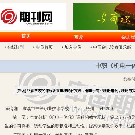
首页
阅读
杂志
• 在线订刊
• 会员首页
• 加入会员
• 中国杂志读者俱乐部
中职《机电一
发布
[导读]
很多学校的课程设置重理论轻实践，偏重于专业理论知识，理论与
赖育相 岑溪市中等职业技术学校 广西 梧州 543200
摘 要：本文分析《机电一体化》课程的教学现状，提出了行动导向
生的学习兴趣，调动学生的积极性和主动性，提高课堂教学效率，也
关键词：机电一体化 教学方法 行动导向法