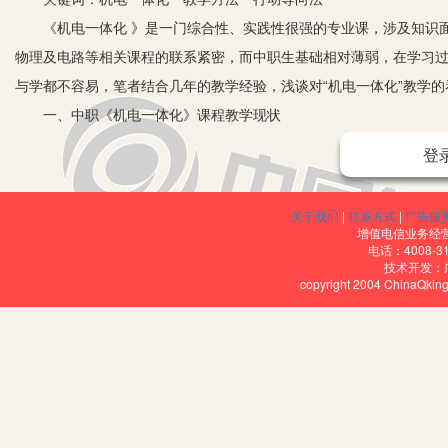
《机电一体化 》是一门综合性、实践性很强的专业课，涉及知识面
物理及电路等相关课程的联系紧密，而中职生基础相对薄弱，在学习
与学都不容易，笔者结合几年的教学经验，浅谈对“机电一体化”教学的
一、中职《机电一体化》课程教学现状
1.课时教材设置不合理。随着教学改革的深入，机电一体化课程教
登
抽象，学生很难在短短的几十个课时内掌握。而且课程使用理论教材
计，后一章是机电一体化检测系统，再下一章又变成了计算机控制及
关于我们
|
联系方式
|
广告服
2.教学方法单一。在机电一体化课程教学中，大多数教师仍采用传
增值电信业务经营许
电话：4008-3
下来，教师从头讲到尾，即所谓“满堂灌”式（或叫“填鸭式”）的教学
技术开发：
copyright 2004 ChinaQk
不能充分发挥学生的潜能。
3.理论与实践脱节。很多学校的课程设置重理论轻实践，偏重于专
二、机电一体化教学方法
1.行动导向教学方法在机电一体化教学中的探索。要应用和实施行
要转变角色，要以主持人或引导人的身份引导学生学习。教师要使用
们对学习充满信心并有能力去完成学习任务，培养学生独立工作的能