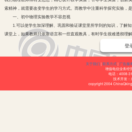
索精神，就需要改变学生的学习方式。而教学中注重科学探究实验，
一、初中物理实验教学不容忽视
1.可以使学生加深理解、巩固和验证课堂里所学到的知识，了解知
课堂上，如果教师只依靠语言和一些直观教具，有时学生很难透彻理
下很深的印象，获得的知识根深蒂固，也能调动他们对物理学科学习
登
2.通过亲手实验，可以培养学生实验的基本技能。要学好物理科学
能熟练地掌握。要把观察所得记录下来，使印象深刻，知识巩固，这
关于我们
|
联系方式
|
广告服
3.可以培养学生分析问题和解决问题的能力。实验中，存在着对实
增值电信业务经营许
电话：4008-3
找原因等现象，这不利于学生实验能力的提高。学生在实验过程中，
技术开发：
copyright 2004 ChinaQk
的积累，学生分析问题和解决问题的能力大大提高。
二、转变思想，重新认识实验教学
以前的实验教学是以学习知识为目标的，而现在是以学习探究方法为
技巧，让学生在社会生产实践中有实践能力和创造能力。
三、深入细致地研究实验，设计实验
1.好的设计，给人以愉悦、惊奇和激发求知欲望。“良好的开端等于