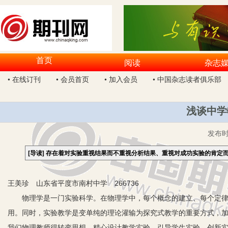
首页
阅读
杂志
• 在线订刊
• 会员首页
• 加入会员
• 中国杂志读者俱乐部
浅谈中学
发布
[导读]
存在着对实验重视结果而不重视分析结果、重视对成功实验的肯定
王美珍 山东省平度市南村中学 266736
物理学是一门实验科学。在物理学中，每个概念的建立、每个定律的
用。同时，实验教学是变单纯的理论灌输为探究式教学的重要方式，
我们物理教师得转变思想，精心设计教学实验，引导学生实验，创新