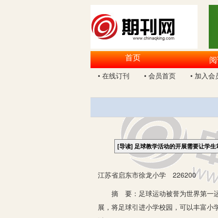
首页
阅
• 在线订刊
• 会员首页
• 加入会
[导读]
足球教学活动的开展需要让学生
江苏省启东市徐龙小学 226200
摘 要：足球运动被誉为世界第一运动
展，将足球引进小学校园，可以丰富小