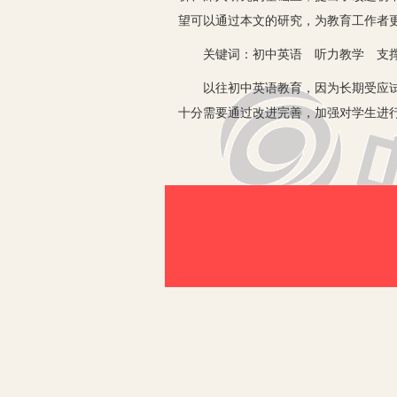
望可以通过本文的研究，为教育工作者
关键词：初中英语 听力教学 支
以往初中英语教育，因为长期受应试教
十分需要通过改进完善，加强对学生进
一、以兴趣诱导激发学生听力学习
通过观察以往初中英语的教学模式可以
并无法考核学生在听力学习上的成绩，
的情况，教师一定要注意，从英语学习
和训练，这样，学生才能用心学习听力
言应用训练结合起来，让学生自然地想
游戏教学法，把青少年喜爱的游戏，如
英文歌曲作为素材，引导学生训练听力
来，学生对学习听力、提升自身听力水
习和训练，从而让学生的英语听力水平