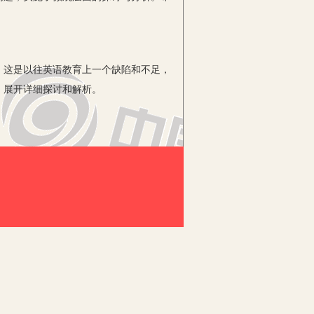
这是以往英语教育上一个缺陷和不足，
，展开详细探讨和解析。
，而因为很多中学受器材条件的限制，
对英语听力的发展根本不重视。针对这样
在兴趣的驱使下主动投入英语听力的学习
师要注意把英语听力教育，跟趣味性的语
烈意愿。如教师可以在听力教学上，引入
听力。对于女生，教师则可以使用流行的
学生的听力学习跟其感兴趣的事物结合起
，让学生在自身动力的驱使下主动投入学