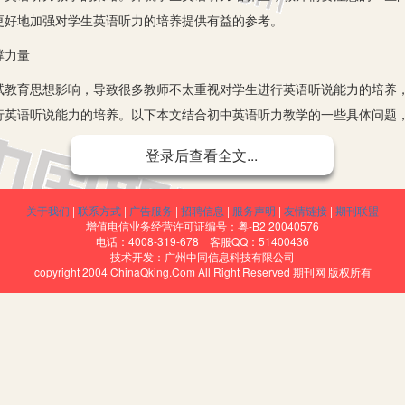
更好地加强对学生英语听力的培养提供有益的参考。
撑力量
育思想影响，导致很多教师不太重视对学生进行英语听说能力的培养，
行英语听说能力的培养。以下本文结合初中英语听力教学的一些具体问题
动力
登录后查看全文...
发现，多数教师使用的都是自上而下，向学生灌输英语知识的教学模式
因而导致学生在英语学习上，只关注与能够影响考试成绩的书面能力，而
关于我们
|
联系方式
|
广告服务
|
招聘信息
|
服务声明
|
友情链接
|
期刊联盟
增值电信业务经营许可证编号：粤-B2 20040576
的兴趣入手，激发培养学生主动学习听力，学好听力的内在动力，让学生
电话：4008-319-678 客服QQ：51400436
技术开发：广州中同信息科技有限公司
，训练自身的听力水平，从而获得英语听力的有效发展和提高。这要求教
copyright 2004 ChinaQking.Com All Right Reserved 期刊网 版权所有
要通过提升自身听力水平完成训练任务，这样，学生才能有学好听力的强
《侠盗猎车手》中的人物对话当做素材，引导学生以分辨对话内容来学习
，这样，通过把中学生感兴趣的游戏、流行音乐等引入到听力教学中，让
平的主动性、积极性都会大大提高，从而激发出学生学好听力的内在动力
获得有效发展和提高。