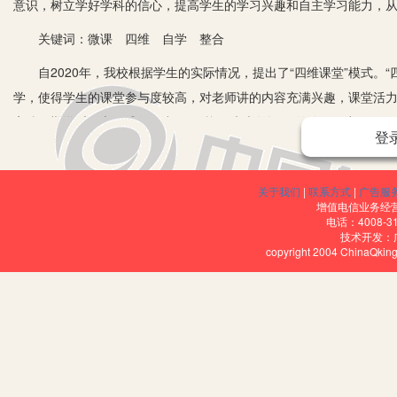
意识，树立学好学科的信心，提高学生的学习兴趣和自主学习能力，
关键词：微课 四维 自学 整合
自2020年，我校根据学生的实际情况，提出了“四维课堂”模式。“四维
学，使得学生的课堂参与度较高，对老师讲的内容充满兴趣，课堂活力
高涨，勤学乐研之风盛行，出现了“校园处处有教研”的浓厚研究氛围，
登
建设与实践研究》的开题报告，正式拉开了微课与“四维”课堂教学模
堂中进行微课与“四维”课堂整合的研究。
关于我们
|
联系方式
|
广告服
一、四维课堂的高效教学模式
增值电信业务经营许
电话：4008-3
技术开发：
面对特殊生源和不同的升学目标群体，为确保教师在课堂教学中能照
copyright 2004 ChinaQk
前备学、课中探学、课后延学的三个环节。
1.开维自学(明确目标、问题引领、自主学习)。“开维自学”就是
基本的把握，引起学生兴趣。
2.合作探学(三层合作、生成新疑、探究解疑)。“合作探学”是通
堂学习的参与度，引起学生的兴趣，充分发挥学生主体作用。