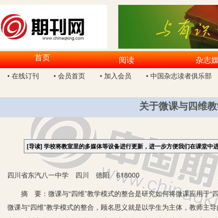
首页
阅读
杂志
• 在线订刊
• 会员首页
• 加入会员
• 中国杂志读者俱乐部
关于微课与四维教
[导读]
学校将教室里的多媒体等设备进行更新，进一步方便我们在课堂中进
四川省东汽八一中学 四川 德阳 618000
摘 要：微课与“四维”教学模式的整合是研究如何将微课应用于“四
微课与“四维”教学模式的整合，顾名思义就是以学生为主体，教师主