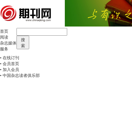
首页
阅读
搜
杂志媒体
索
服务
• 在线订刊
• 会员首页
• 加入会员
• 中国杂志读者俱乐部
浅秋听雨
发布时间：
2015/9/6
来源：
美文亭
作者：
LXH叶子
[导读]
清晨，斟了一杯热茶，端在手中，随着那热气飘然，茶香四溢，感
登
关于我们
|
联系方式
|
广告服务
|
招聘信息
|
服务声明
|
友情链接
|
期刊