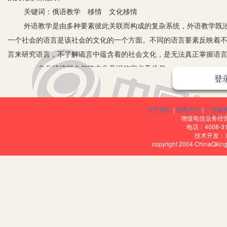
关键词：俄语教学 移情 文化移情
外语教学是由多种要素彼此关联而构成的复杂系统，外语教学既涉
一个社会的语言是该社会的文化的一个方面。不同的语言要素反映着
言来研究语言，不了解语言中蕴含着的社会文化，是无法真正掌握语
一、文化移情能力与跨文化意识的定义及价值
登
文化移情能力是跨文化交际能力系统中最为重要的组成部分和核心内
交际中的移情能力的含义是尽量设身处地，将心比心，站在别人的立
关于我们
|
联系方式
|
广告服
所形成的思维定势的影响，从而自觉地避免因文化差异引起的文化冲
增值电信业务经营许
量，同时也是衡量一个交际者能否成功地实现跨文化交际目的重要准
电话：4008-3
技术开发：
二、文化移情能力培养的主要途径和方法
copyright 2004 ChinaQk
俄语教学中，教师不仅要关注学生语言的学习掌握程度，同时必须
1.教师课堂上讲授相关文化知识。教师应在课程中穿插文化知识，
呼的方式有所不同。我国通常在称呼上加上官职、辈分等以表示尊重，例
认为直呼其姓名才是表示对对方的尊敬。如:“Сергей Нванович，вы сходите 
2.引导学生进行中俄文化对比。不难发现中俄两国文化中有很多的
中“Мокрая курица”却用来表示“意志薄弱、优柔寡断的人”。Б