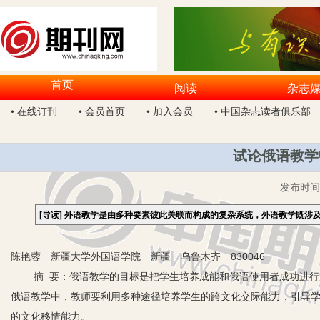
首页
阅读
杂志
• 在线订刊
• 会员首页
• 加入会员
• 中国杂志读者俱乐部
试论俄语教学
发布时
[导读]
外语教学是由多种要素彼此关联而构成的复杂系统，外语教学既涉
陈艳蓉 新疆大学外国语学院 新疆 乌鲁木齐 830046
摘 要：俄语教学的目标是把学生培养成能和俄语使用者成功进行文
俄语教学中，教师要利用多种途径培养学生的跨文化交际能力，引导
的文化移情能力。