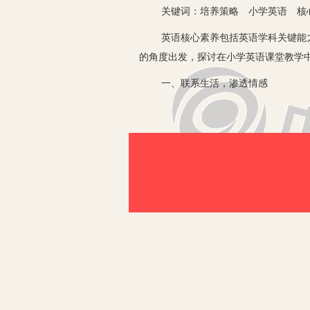
关键词：培养策略 小学英语 核
英语核心素养包括英语学科关键能力及
的角度出发，探讨在小学英语课堂教学
一、联系生活，渗透情感
课标要求教师创设生活化的语境，采用
迅速融入课堂，了解学习内容，习得语
案例1：六年级下册 Unit 8 Our dream
上课伊始，老师抓住学生的好奇心，用
于“职业”名称的单词储备，不仅让学生
T： Before class，Some photos for y
is this song about？ T： I want to be
师生间真实自然的交流，让学生不知不觉
二、深入解读内容，培养批判性思