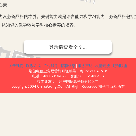
心素
必备品格的培养。关键能力就是语言能力和学习能力，必备品格包括
中从知识的教学转向学科核心素养的培养。
登录后查看全文...
循序渐进的语言实践活动，以培养学生用英语的能力。若教师创设的
言，更能活跃课堂氛围，提高教学效率。
关于我们
|
联系方式
|
广告服务
|
招聘信息
|
服务声明
|
友情链接
|
期刊联盟
s 的 Story time 教学。
增值电信业务经营许可证编号：粤-B2 20040576
电话：4008-319-678 客服QQ：51400436
班上同学特长活动的照片，以及他们熟悉的“明星”照片，配上欢快的
技术开发：广州中同信息科技有限公司
copyright 2004 ChinaQking.Com All Right Reserved 期刊网 版权所有
关注了故事主题，产生了兴趣，更发散了学生的思维，为师生交流做了铺
ou. Let&apos;s enjoy and sing. T： In the photo， who are they？
 a famous teacher，this is my dream. What&apos;s your dream？ T：W
地进入本课 dreams 的主题情境中，也调动了他们阅读文本的积极
维