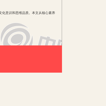
文化意识和思维品质。本文从核心素养
情境与教学内容关联，不仅可以让学生
英文歌曲，以欣赏的形式，激活了学生关
垫。
 S：Yao ming. Mo yan… T：Yes. What
ow ，you have a wonderful dream.
性。