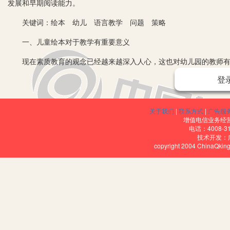
发展和早期阅读能力。
关键词：绘本 幼儿 语言教学 问题 策略
一、儿童绘本对于教学有重要意义
现在素质教育的观念已经越来越深入人心，这也对幼儿园的教师有了
的教学水平，要学会运用各种合适的教材以及教学工具，采用科学的
登
的理解能力以及思维能力还不强，处于一个身心发展的阶段，对于很
的内容，同时，儿童绘本有丰富的内容，有五颜六色的色彩，可以激
关于我们
|
联系方式
|
广告服
一定要利用好这一工具，让自己的教学课堂更能够符合幼儿的性格特
增值电信业务经营许
电话：4008-3
知，只有这样才可以把儿童绘本的教育功能进行最大化的开发，重视
技术开发：
copyright 2004 ChinaQk
的成长。
二、儿童绘本在教学活动中应用策略
1.精心筛选合适的内容。在对幼儿进行教学活动前，教师要提前做
兴趣、吸引幼儿的目光，幼儿学得轻松，从而够提高活动质量。每次
绘本，在给幼儿上课的时候，教师要注重教材和他们生活的关联性。
师要引导幼儿多表达自己的想法，让他们用语言描述自己心里的感受