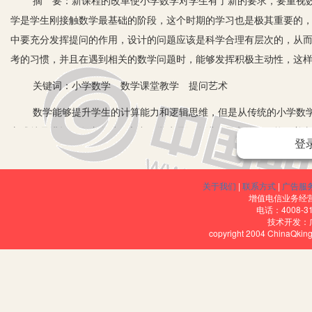
摘 要：新课程的改革使小学数学对学生有了新的要求，要重视数
学是学生刚接触数学最基础的阶段，这个时期的学习也是极其重要的
中要充分发挥提问的作用，设计的问题应该是科学合理有层次的，从
考的习惯，并且在遇到相关的数学问题时，能够发挥积极主动性，这
关键词：小学数学 数学课堂教学 提问艺术
数学能够提升学生的计算能力和逻辑思维，但是从传统的小学数学
方式就是讲授，在这个过程之中，学生是没有进行思考的，只能跟着
登
问题，所以对于小学数学教学来说，教师要充分地发挥问题的作用，
开自主的思考，让他们有更广泛的空间去发展自己的思维，从而更加
关于我们
|
联系方式
|
广告服
一、课堂利用问题导入，吸引学生注意力
增值电信业务经营许
电话：4008-3
技术开发：
对于教学活动中，课堂导入是极其重要的，起着对学习的引导作用
copyright 2004 ChinaQk
教学问题，可以让学生们引起兴趣，激发他们展开独立思考，因此，
入到学习之中。例如：在学习倍数相关知识时，教师在开展活动之前就
是小花的多少倍？通过问题导入，让学生们对新的知识进行思考和学
二、通过轻松的问题情境，激发学生的探究兴趣